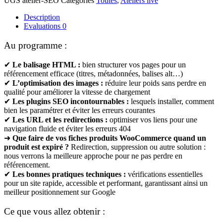
UGS
atelier-SEO
Catégories
Toutes
,
Ateliers live
visio
–
Description
SEO
Evaluations
0
Technique
:
Au programme :
optimisez
votre
site
✔
Le balisage HTML :
bien structurer vos pages pour un
WordPress
référencement efficace (titres, métadonnées, balises alt…)
✔
L’optimisation des images :
réduire leur poids sans perdre en
qualité pour améliorer la vitesse de chargement
✔
Les plugins SEO incontournables :
lesquels installer, comment
bien les paramétrer et éviter les erreurs courantes
✔
Les URL et les redirections :
optimiser vos liens pour une
navigation fluide et éviter les erreurs 404
➜
Que faire de vos fiches produits WooCommerce quand un
produit est expiré ?
Redirection, suppression ou autre solution :
nous verrons la meilleure approche pour ne pas perdre en
référencement.
✔
Les bonnes pratiques techniques :
vérifications essentielles
pour un site rapide, accessible et performant, garantissant ainsi un
meilleur positionnement sur Google
Ce que vous allez obtenir :