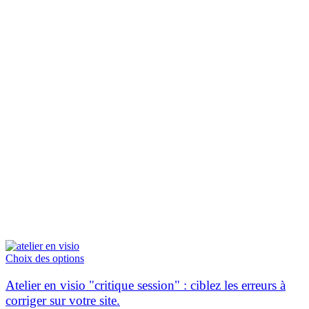
Ce
Choix des options
produit
a
Atelier en visio "critique session" : ciblez les erreurs à
plusieurs
corriger sur votre site.
variations.