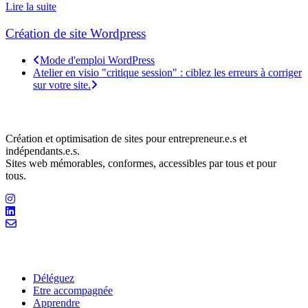
Lire la suite
Création de site Wordpress
Mode d'emploi WordPress
Atelier en visio "critique session" : ciblez les erreurs à corriger
sur votre site.
Mathilde Leclers – Bedesigned.
Création et optimisation de sites pour entrepreneur.e.s et
indépendants.e.s.
Sites web mémorables, conformes, accessibles par tous et pour
tous.
Liens utiles
Déléguez
Etre accompagnée
Apprendre