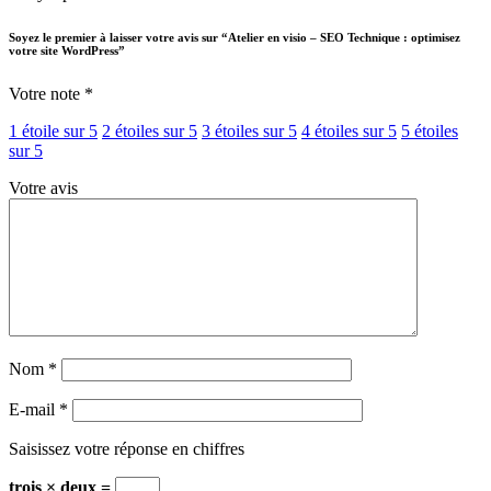
Soyez le premier à laisser votre avis sur “Atelier en visio – SEO Technique : optimisez
votre site WordPress”
Votre note
*
1 étoile sur 5
2 étoiles sur 5
3 étoiles sur 5
4 étoiles sur 5
5 étoiles
sur 5
Votre avis
Nom
*
E-mail
*
Saisissez votre réponse en chiffres
trois × deux =