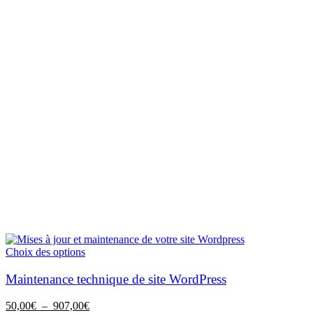
Ce
Choix des options
produit
a
Maintenance technique de site WordPress
plusieurs
variations.
Plage
50,00
€
–
907,00
€