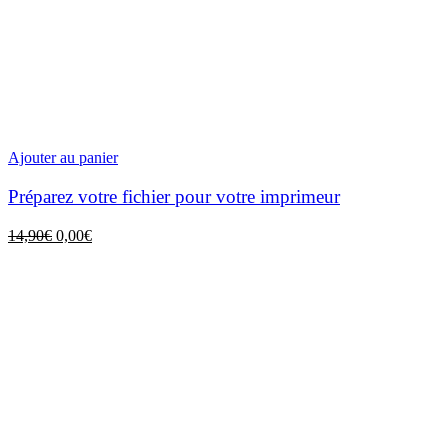
Ajouter au panier
Préparez votre fichier pour votre imprimeur
Le
Le
14,90
€
0,00
€
prix
prix
initial
actuel
était :
est :
14,90€.
0,00€.