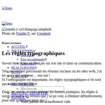
Photo de
Natalia Y.
sur
Unsplash
Bonnes pratiques
ACCUEIL
PRESTATIONS
Les règles typographiques
Déléguez
Etre accompagnée
Savoir bien écrire en français sur son site et dans sa communication.
Apprendre
RÉALISATIONS
Très souvent en parcourant les réseaux sociaux ou les sites web, j’ai
BLOG
les yeux qui saignent… oui oui !
CONTACT
Si l’orthographe est importante, les règles typographiques n’en sont
pas moins essentielles.
RECHERCHE
Dans cet article, je vous partage les bonnes pratiques, les règles à
LOGIN / REGISTER
suivre et toutes les erreurs que j’ai pu voir, à éliminer définitivement,
PANIER
pour une communication pro !
Votre panier est actuellement vide.