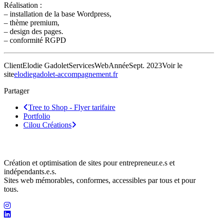
Réalisation :
– installation de la base Wordpress,
– thème premium,
– design des pages.
– conformité RGPD
Client
Elodie Gadolet
Services
Web
Année
Sept. 2023
Voir le
site
elodiegadolet-accompagnement.fr
Partager
Tree to Shop - Flyer tarifaire
Portfolio
Cilou Créations
Mathilde Leclers – Bedesigned.
Création et optimisation de sites pour entrepreneur.e.s et
indépendants.e.s.
Sites web mémorables, conformes, accessibles par tous et pour
tous.