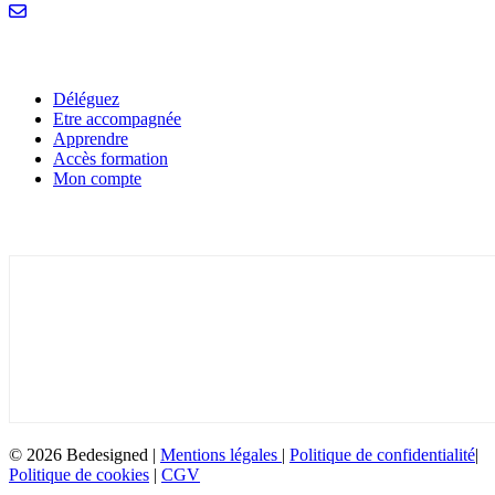
Liens utiles
Déléguez
Etre accompagnée
Apprendre
Accès formation
Mon compte
Inscrivez-vous à la newsletter
© 2026 Bedesigned |
Mentions légales
|
Politique de confidentialité
|
Politique de cookies
|
CGV