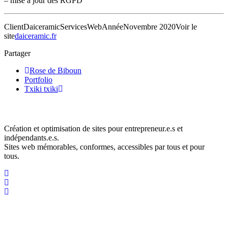
– mise à jour des RGPD
Client
Daiceramic
Services
Web
Année
Novembre 2020
Voir le
site
daiceramic.fr
Partager
Rose de Biboun
Portfolio
Txiki txiki
Mathilde Leclers – Bedesigned.
Création et optimisation de sites pour entrepreneur.e.s et
indépendants.e.s.
Sites web mémorables, conformes, accessibles par tous et pour
tous.
Liens utiles