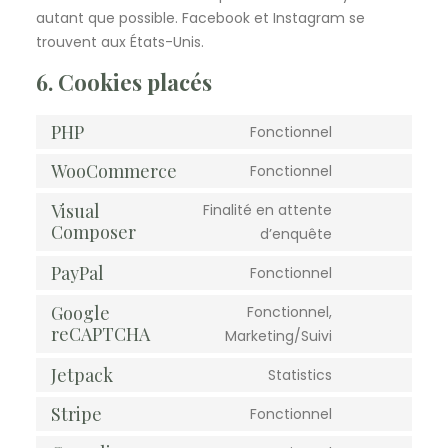
autant que possible. Facebook et Instagram se
trouvent aux États-Unis.
6. Cookies placés
PHP
Fonctionnel
Consent
to
WooCommerce
Fonctionnel
Consent
service
to
Visual
Finalité en attente
php
Composer
Consent
service
d’enquête
to
woocommer
PayPal
Fonctionnel
Consent
service
to
visual-
Google
Fonctionnel,
reCAPTCHA
Consent
service
composer
Marketing/Suivi
to
paypal
Jetpack
Statistics
Consent
service
to
google-
Stripe
Fonctionnel
Consent
service
recaptcha