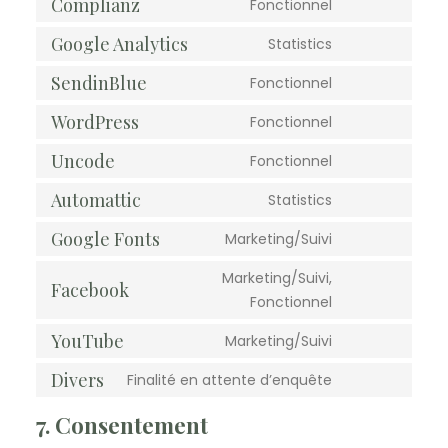
to
Complianz
Fonctionnel
jetpack
Consent
service
to
Google Analytics
Statistics
stripe
Consent
service
to
SendinBlue
Fonctionnel
complianz
Consent
service
to
WordPress
Fonctionnel
google-
Consent
service
analytics
to
Uncode
Fonctionnel
sendinblue
Consent
service
to
Automattic
Statistics
wordpress
Consent
service
to
Google Fonts
Marketing/Suivi
uncode
Consent
service
to
Marketing/Suivi,
automattic
Facebook
Consent
service
Fonctionnel
to
google-
YouTube
Marketing/Suivi
Consent
service
fonts
to
facebook
Divers
Finalité en attente d’enquête
Consent
service
to
7. Consentement
youtube
service