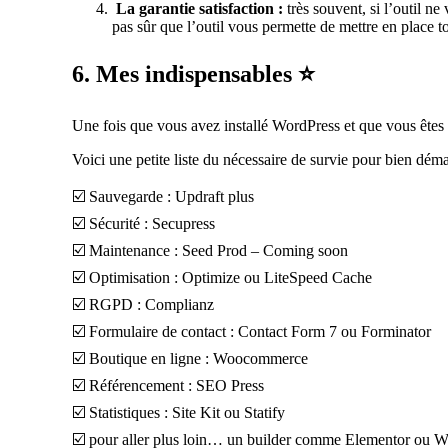
La garantie satisfaction :
très souvent, si l’outil ne
pas sûr que l’outil vous permette de mettre en place t
6. Mes indispensables ⭐️
Une fois que vous avez installé WordPress et que vous êtes prê
Voici une petite liste du nécessaire de survie pour bien dém
☑️ Sauvegarde : Updraft plus
☑️ Sécurité : Secupress
☑️ Maintenance : Seed Prod – Coming soon
☑️ Optimisation : Optimize ou LiteSpeed Cache
☑️ RGPD : Complianz
☑️ Formulaire de contact : Contact Form 7 ou Forminator
☑️ Boutique en ligne : Woocommerce
☑️ Référencement : SEO Press
☑️ Statistiques : Site Kit ou Statify
☑️ pour aller plus loin… un builder comme Elementor ou 