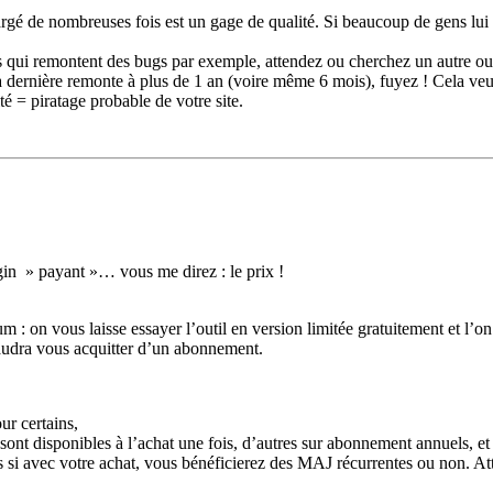
argé de nombreuses fois est un gage de qualité. Si beaucoup de gens lui 
 qui remontent des bugs par exemple, attendez ou cherchez un autre out
la dernière remonte à plus de 1 an (voire même 6 mois), fuyez ! Cela ve
té = piratage probable de votre site.
ugin » payant »… vous me direz : le prix !
 on vous laisse essayer l’outil en version limitée gratuitement et l’on
 faudra vous acquitter d’un abonnement.
ur certains,
s sont disponibles à l’achat une fois, d’autres sur abonnement annuels, 
 si avec votre achat, vous bénéficierez des MAJ récurrentes ou non. Atte