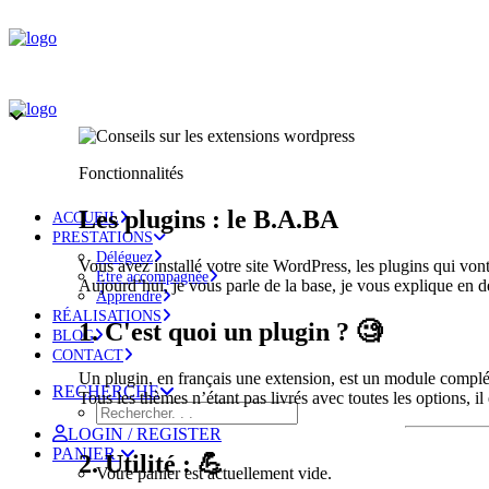
Fonctionnalités
Les plugins : le B.A.BA
ACCUEIL
PRESTATIONS
Déléguez
Vous avez installé votre site WordPress, les plugins qui von
Etre accompagnée
Aujourd’hui, je vous parle de la base, je vous explique en dét
Apprendre
RÉALISATIONS
1. C'est quoi un plugin ? 🧐
BLOG
CONTACT
Un plugin, en français une extension, est un module complém
RECHERCHE
Tous les thèmes n’étant pas livrés avec toutes les options, il
LOGIN / REGISTER
PANIER
2. Utilité : 💪
Votre panier est actuellement vide.