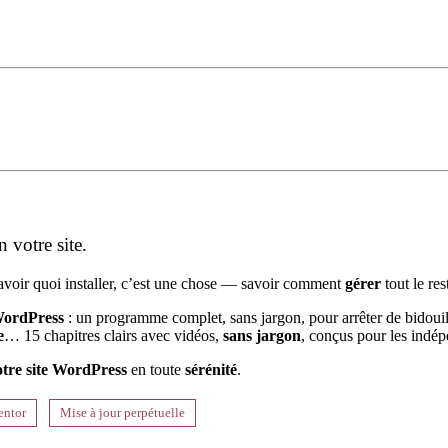
 votre site.
savoir quoi installer, c’est une chose — savoir comment
gérer
tout le re
WordPress
: un programme complet, sans jargon, pour arrêter de bidouil
e
… 15 chapitres clairs avec vidéos,
sans jargon
, conçus pour les indépe
otre site WordPress
en toute
sérénité
.
entor
Mise à jour perpétuelle