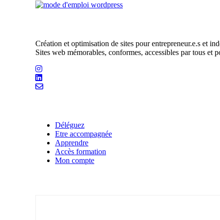
Mathilde Leclers – Bedesigned.
Création et optimisation de sites pour entrepreneur.e.s et in
Sites web mémorables, conformes, accessibles par tous et p
Liens utiles
Déléguez
Etre accompagnée
Apprendre
Accès formation
Mon compte
Inscrivez-vous à la newsletter