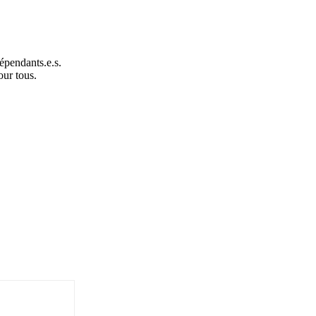
dépendants.e.s.
our tous.